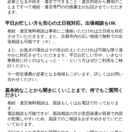
必要となる手続き・遺言でできること・遺言内容から費用のこ
とまですべて相続・遺言専門の行政書士がお話させていただき
ます
。
平日お忙しい方も安心の土日祝対応。出張相談もOK
相続・遺言無料相談
は事前にご連絡いただければ土日祝も対応
させていただきます。また、京都市内の広い地域で無料での出
張相談も可能です（※）。
また、お急ぎの場合はその旨お伝えいただければ
可能な限り速
やかに
対応させていただきます。平日お忙しい方や、いきなり
事務所に行くのはちょっと・・・という方はぜひご利用をご検
討ください｡
※一部交通費が必要となる地域もございます。詳しくはお問い
合わせください。
基本的なことから聞きにくいことまで、何でもご質問く
ださい
相続・遺言無料相談は、面談もしくはお電話で行っておりま
す。
電話相談も可能ですが、面談相談の方が意思疎通が容易で内容
が把握しやすいため、面談でのご相談をおすすめさせていただ
いております。