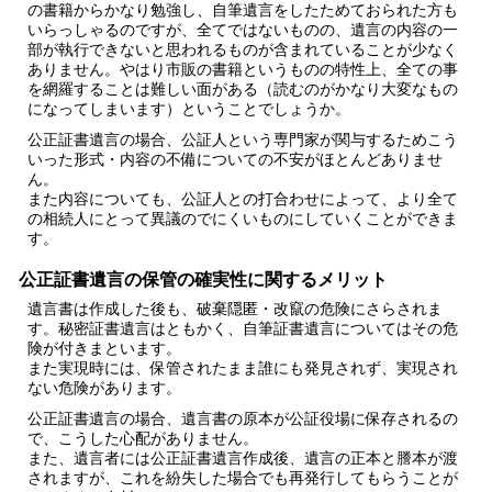
の書籍からかなり勉強し、自筆遺言をしたためておられた方も
いらっしゃるのですが、全てではないものの、遺言の内容の一
部が執行できないと思われるものが含まれていることが少なく
ありません。やはり市販の書籍というものの特性上、全ての事
を網羅することは難しい面がある（読むのがかなり大変なもの
になってしまいます）ということでしょうか。
公正証書遺言の場合、公証人という専門家が関与するためこう
いった形式・内容の不備についての不安がほとんどありませ
ん。
また内容についても、公証人との打合わせによって、より全て
の相続人にとって異議のでにくいものにしていくことができま
す。
公正証書遺言の保管の確実性に関するメリット
遺言書は
作成した後も、破棄隠匿・改竄の危険にさらされま
す
。秘密証書遺言はともかく、自筆証書遺言についてはその危
険が付きまといます。
また実現時には、
保管されたまま誰にも発見されず、実現され
ない危険があります
。
公正証書遺言の場合、遺言書の原本が公証役場に保存されるの
で、こうした心配がありません。
また、遺言者には公正証書遺言作成後、遺言の正本と謄本が渡
されますが、これを紛失した場合でも再発行してもらうことが