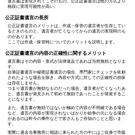
遺言書は実現されてこそのもの。公正証書遺言は他の方式より
格段に実現可能性が高い。
公正証書遺言の長所
公正証書遺言のメリットは、作成・保管の遺言者が生存してい
るときのものと、遺言者が亡くなってからの遺言の実現時のも
のがあります。
ここでは作成・保管時についてのメリットを説明します。
公正証書遺言の内容の正確性に関するメリット
遺言書は
その内容・形式が法律違反であれば当然無効となりま
す
。
自筆証書遺言や秘密証書遺言の場合、専門家にチェックを依頼
されたような場合を除き、
内容や方式に対しての正確性の担保
は存在しません
。
つまり遺言書が無効なものだった場合、遺言者が亡くなったあ
と、遺言書が発見されて初めて無効であったことが発覚するこ
とになります。
また、遺言書が無効ではないが極めて内容が不明確である場合
など、遺言の内容が実現されないばかりか紛争の元になる場合
があるのは昨今の事件などで皆さんもご存知のことと思いま
す。
実際に過去当事務所に相談に来られた方の中にはご自身で市販