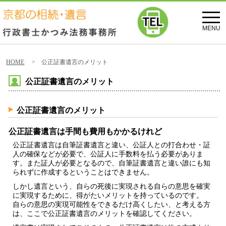
toggl
navig
MENU
HOME
> 公正証書遺言のメリット
公正証書遺言のメリット
公正証書遺言のメリット
公正証書遺言は手間も費用もかかるけれど
公正証書遺言
は自筆証書遺言と違い、公証人との打合わせ・証
人の確保などが必要で、公証人に手数料を払う必要がありま
す。また証人が必要となるので、自筆証書遺言と違い誰にも知
られずに作成するということはできません。
しかし遺言という、
自らの死後に実現される自らの意思を確実
に実現するために、得がたいメリットを持っているのです
。
自らの意思の実現可能性をできるだけ高くしたい、と考える方
は、ここで公正証書遺言のメリットを確認してください。