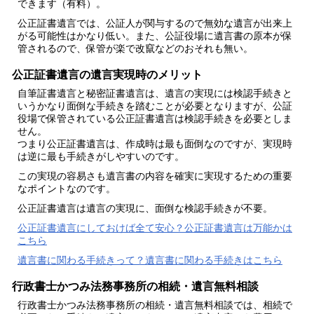
できます（有料）。
公正証書遺言では、公証人が関与するので無効な遺言が出来上
がる可能性はかなり低い。また、公証役場に遺言書の原本が保
管されるので、保管が楽で改竄などのおそれも無い。
公正証書遺言の遺言実現時のメリット
自筆証書遺言と秘密証書遺言は、遺言の実現には
検認
手続きと
いうかなり面倒な手続きを踏むことが必要となりますが、公証
役場で保管されている公正証書遺言は検認手続きを必要としま
せん。
つまり公正証書遺言は、作成時は最も面倒なのですが、実現時
は逆に最も手続きがしやすいのです。
この実現の容易さも遺言書の内容を確実に実現するための重要
なポイントなのです。
公正証書遺言は遺言の実現に、面倒な検認手続きが不要。
公正証書遺言にしておけば全て安心？公正証書遺言は万能かは
こちら
遺言書に関わる手続きって？遺言書に関わる手続きはこちら
行政書士かつみ法務事務所の相続・遺言無料相談
行政書士かつみ法務事務所の
相続・遺言無料相談
では、
相続で