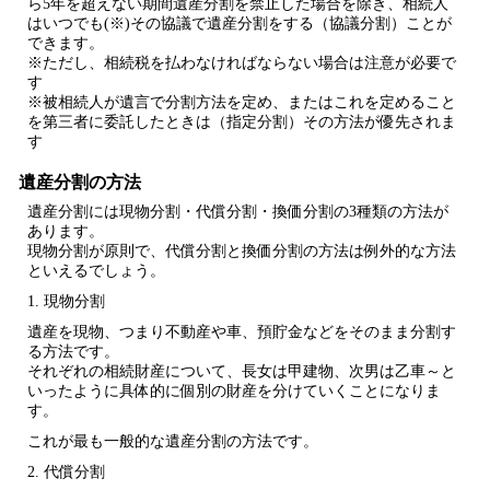
ら5年を超えない期間遺産分割を禁止した場合を除き、相続人
はいつでも(※)その協議で遺産分割をする（
協議分割
）ことが
できます。
※ただし、相続税を払わなければならない場合は注意が必要で
す
※被相続人が遺言で分割方法を定め、またはこれを定めること
を第三者に委託したときは（
指定分割
）その方法が優先されま
す
遺産分割の方法
遺産分割には現物分割・代償分割・換価分割の3種類の方法が
あります。
現物分割
が原則で、
代償分割
と
換価分割
の方法は例外的な方法
といえるでしょう。
1. 現物分割
遺産を現物、つまり不動産や車、預貯金などをそのまま分割す
る方法です。
それぞれの相続財産について、長女は甲建物、次男は乙車～と
いったように具体的に個別の財産を分けていくことになりま
す。
これが最も一般的な遺産分割の方法です。
2. 代償分割