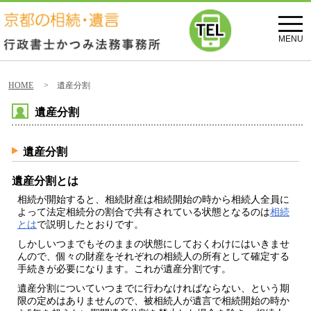
toggl
navig
MENU
HOME
> 遺産分割
遺産分割
遺産分割
遺産分割とは
相続が開始すると、相続財産は相続開始の時から相続人全員に
よって法定相続分の割合で共有されている状態となるのは
相続
とは
で説明したとおりです。
しかしいつまでもそのままの状態にしておくわけにはいきませ
んので、個々の財産をそれぞれの相続人の所有として確定する
手続きが必要になります。これが
遺産分割
です。
遺産分割についていつまでに行わなければならない、という期
限の定めはありません
ので、被相続人が遺言で相続開始の時か