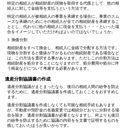
特定の相続人が相続財産の現物を取得する代償として、他の相
続人に対して金銭等を支払うという方法です。
特定の相続人が被相続人の事業を承継する場合に、事業のスム
ーズな承継のためにその相続人が全ての相続財産を承継するこ
ととし、代わりに他の相続人に現金を支払う・・・といった場
合をイメージしていただければよいのではないでしょうか。
3. 換価分割
相続財産をすべて換金し、相続人に金銭で分配する方法です。
現物を分割すると価値が下がるものが相続財産である場合など
は、この方法を選択する事があります。ただしこの分割方法は
相続財産を処分することになりますので、処分費用や処分に伴
う税金などについて考慮する必要があります。
遺産分割協議書の作成
遺産分割協議がまとまったなら、後日の相続人間の紛争を防止
するために、
遺産分割協議書
を作成しておくことをおすすめし
ます。
遺産分割協議書を作成しなくても可能な相続手続もあります
が、不動産や預貯金の名義変更では相続分どおりに分割する場
合を除き、遺産分割協議書が必要となりますし、何よりも後日
の紛争を防止するために協議の内容をを文書で証明するものを
残しておいたほうが良いからです。