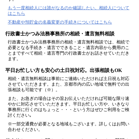
もう一度相続人には誰がなるのか確認したい。相続人について
はこちら
不動産や預貯金の名義変更の手続きについてはこちら
行政書士かつみ法務事務所の相続・遺言無料相談
行政書士かつみ法務事務所の
相続・遺言無料相談
では、
相続で
必要となる手続き・遺言でできること・遺言内容から費用のこ
とまですべて相続・遺言専門の行政書士がお話させていただき
ます
。
平日お忙しい方も安心の土日祝対応。出張相談もOK
相続・遺言無料相談
は事前にご連絡いただければ土日祝も対応
させていただきます。また、京都市内の広い地域で無料での出
張相談も可能です（※）。
また、お急ぎの場合はその旨お伝えいただければ
可能な限り速
やかに
対応させていただきます。平日お忙しい方や、いきなり
事務所に行くのはちょっと・・・という方はぜひご利用をご検
討ください｡
※一部交通費が必要となる地域もございます。詳しくはお問い
合わせください。