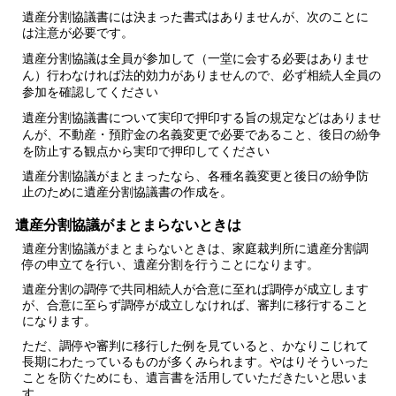
遺産分割協議書には決まった書式はありませんが、次のことに
は注意が必要です。
遺産分割協議は全員が参加して（一堂に会する必要はありませ
ん）行わなければ法的効力がありませんので、必ず相続人全員の
参加を確認してください
遺産分割協議書について実印で押印する旨の規定などはありませ
んが、不動産・預貯金の名義変更で必要であること、後日の紛争
を防止する観点から実印で押印してください
遺産分割協議がまとまったなら、各種名義変更と後日の紛争防
止のために遺産分割協議書の作成を。
遺産分割協議がまとまらないときは
遺産分割協議がまとまらないときは、家庭裁判所に
遺産分割調
停
の申立てを行い、遺産分割を行うことになります。
遺産分割の調停で共同相続人が合意に至れば調停が成立します
が、合意に至らず調停が成立しなければ、審判に移行すること
になります。
ただ、調停や審判に移行した例を見ていると、かなりこじれて
長期にわたっているものが多くみられます。やはりそういった
ことを防ぐためにも、遺言書を活用していただきたいと思いま
す。